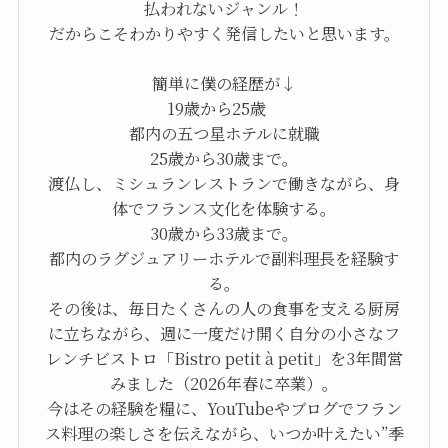
払われないジャンル！
だからこそわかりやすく発信したいと思います。
簡単に僕の経歴が↓
19歳から25歳
都内の五つ星ホテルに就職
25歳から30歳まで。
渡仏し、ミシュランレストランで働きながら、身
体でフランス文化を体験する。
30歳から33歳まで。
都内のラグジュアリーホテルで副料理長を経験す
る。
その後は、毎日たくさんの人の食事を支える厨房
に立ちながら、週に一度だけ開く自分の小さなフ
レンチビストロ「Bistro petit à petit」を3年間営
みました（2026年春に卒業）。
今はその経験を糧に、YouTubeやブログでフラン
ス料理の楽しさを伝えながら、いつか叶えたい”季