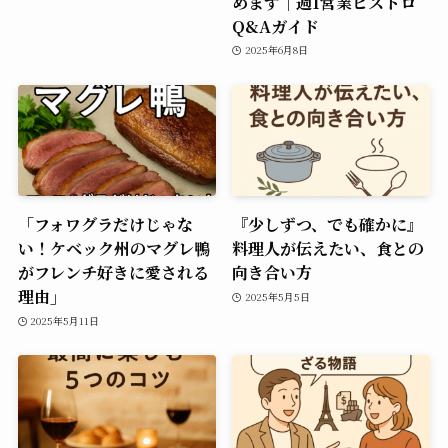
めます｜週1営業ビストロ
Q&Aガイド
2025年6月8日
「フォワグラだけじゃな
『少しずつ、でも確かに』
い！ケベック州のマグレ鴨
料理人が伝えたい、食との
がフレンチ好きに愛される
向き合い方
理由」
2025年5月5日
2025年5月11日