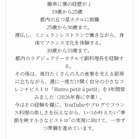
簡単に僕の経歴が↓
19歳から25歳
都内の五つ星ホテルに就職
25歳から30歳まで。
渡仏し、ミシュランレストランで働きながら、身
体でフランス文化を体験する。
30歳から33歳まで。
都内のラグジュアリーホテルで副料理長を経験す
る。
その後は、毎日たくさんの人の食事を支える厨房
に立ちながら、週に一度だけ開く自分の小さなフ
レンチビストロ「Bistro petit à petit」を3年間営
みました（2026年春に卒業）。
今はその経験を糧に、YouTubeやブログでフラン
ス料理の楽しさを伝えながら、いつか叶えたい”季
節を映す小さなビストロ”の実現に向けて、一歩ず
つ準備を進めています。