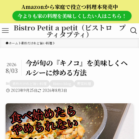
Amazonから家庭で役立つ料理本発売中
今よりも家の料理を美味しくしたい人はこちら！
Bistro Petit a petit（ビストロ プ
ティタプティ）
ホーム
素朴だけれど旨い料理
今が旬の『キノコ』を美味しくヘ
2026
8/03
ルシーに炒める方法
素朴だけれど旨い料理
Bistro blog
野菜料理
2023年9月25日
2026年8月3日