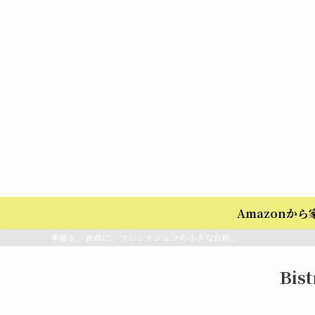
Amazonか
季節を、食卓に。フレンチシェフの小さな台所。
Bis