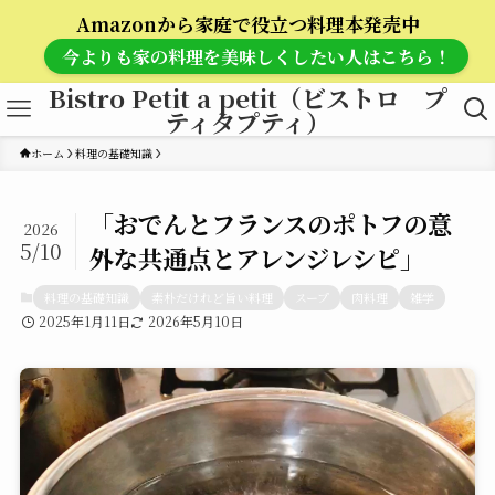
Amazonから家庭で役立つ料理本発売中
今よりも家の料理を美味しくしたい人はこちら！
Bistro Petit a petit（ビストロ プ
ティタプティ）
ホーム
料理の基礎知識
「おでんとフランスのポトフの意
2026
5/10
外な共通点とアレンジレシピ」
料理の基礎知識
素朴だけれど旨い料理
スープ
肉料理
雑学
2025年1月11日
2026年5月10日