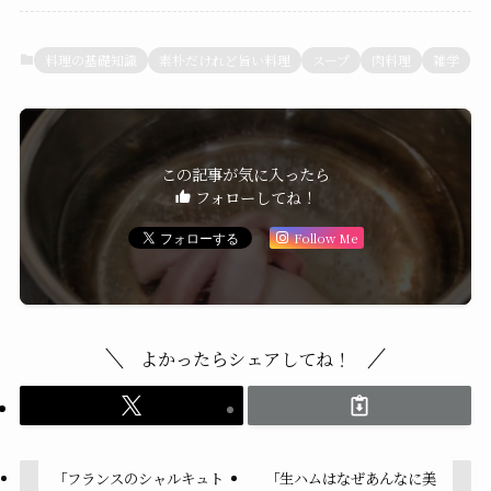
料理の基礎知識
素朴だけれど旨い料理
スープ
肉料理
雑学
この記事が気に入ったら
フォローしてね！
Follow Me
よかったらシェアしてね！
「フランスのシャルキュト
「生ハムはなぜあんなに美