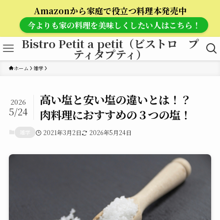
Amazonから家庭で役立つ料理本発売中
今よりも家の料理を美味しくしたい人はこちら！
Bistro Petit a petit（ビストロ プ
ティタプティ）
ホーム
雑学
高い塩と安い塩の違いとは！？
2026
5/24
肉料理におすすめの３つの塩！
雑学
2021年3月2日
2026年5月24日