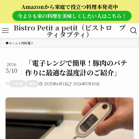
Amazonから家庭で役立つ料理本発売中
今よりも家の料理を美味しくしたい人はこちら！
Bistro Petit a petit（ビストロ プ
ティタプティ）
ホーム
肉料理
「電子レンジで簡単！豚肉のパテ
2026
5/10
作りに最適な温度計のご紹介」
肉料理
雑学
2025年6月1日
2026年5月10日