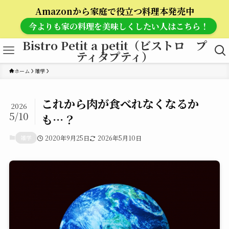
Amazonから家庭で役立つ料理本発売中
今よりも家の料理を美味しくしたい人はこちら！
Bistro Petit a petit（ビストロ プ
ティタプティ）
ホーム
雑学
これから肉が食べれなくなるか
2026
5/10
も…？
雑学
2020年9月25日
2026年5月10日