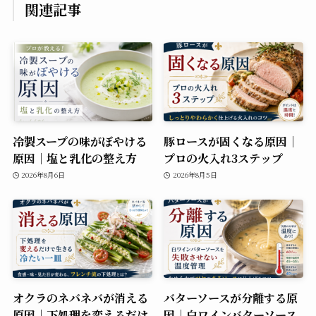
関連記事
冷製スープの味がぼやける
豚ロースが固くなる原因｜
原因｜塩と乳化の整え方
プロの火入れ3ステップ
2026年8月6日
2026年8月5日
オクラのネバネバが消える
バターソースが分離する原
原因｜下処理を変えるだけ
因｜白ワインバターソース