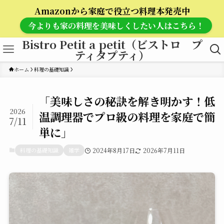
Amazonから家庭で役立つ料理本発売中
今よりも家の料理を美味しくしたい人はこちら！
Bistro Petit a petit（ビストロ プ
ティタプティ）
ホーム
料理の基礎知識
「美味しさの秘訣を解き明かす！低
2026
温調理器でプロ級の料理を家庭で簡
7/11
単に」
料理の基礎知識
雑学
2024年8月17日
2026年7月11日