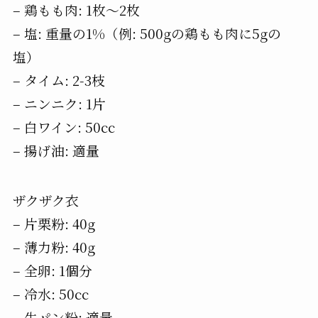
– 鶏もも肉: 1枚〜2枚
– 塩: 重量の1%（例: 500gの鶏もも肉に5gの
塩）
– タイム: 2-3枝
– ニンニク: 1片
– 白ワイン: 50cc
– 揚げ油: 適量
ザクザク衣
– 片栗粉: 40g
– 薄力粉: 40g
– 全卵: 1個分
– 冷水: 50cc
– 生パン粉: 適量