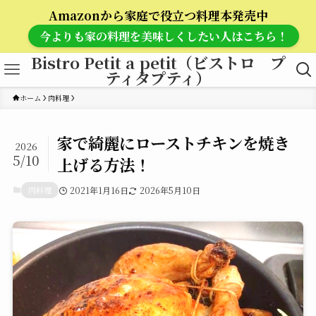
Amazonから家庭で役立つ料理本発売中
今よりも家の料理を美味しくしたい人はこちら！
Bistro Petit a petit（ビストロ プ
ティタプティ）
ホーム
肉料理
家で綺麗にローストチキンを焼き
2026
5/10
上げる方法！
肉料理
2021年1月16日
2026年5月10日