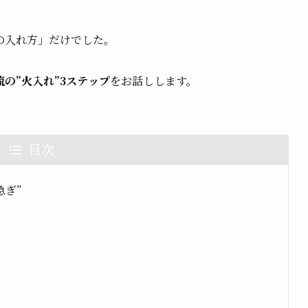
の入れ方」だけでした。
流の”火入れ”3ステップ
をお話しします。
目次
急ぎ”