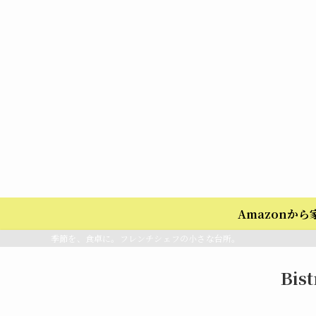
Amazonか
季節を、食卓に。フレンチシェフの小さな台所。
Bis