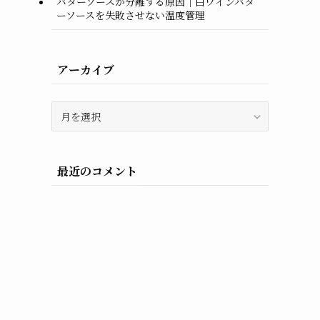
バターソースが分離する原因｜白ワインバタ
ーソースを失敗させない温度管理
アーカイブ
ア
ー
カ
イ
最近のコメント
ブ