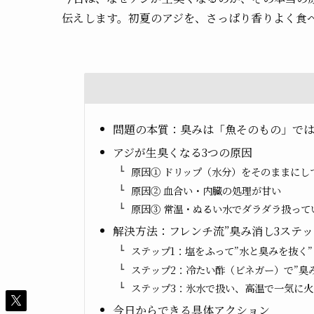
伝えします。初夏のアジを、さっぱり香りよく食
問題の本質：臭みは「魚そのもの」で
アジが生臭くなる3つの原因
原因① ドリップ（水分）をそのままにし
原因② 血合い・内臓の処理が甘い
原因③ 常温・ぬるい水でダラダラ扱って
解決方法：フレンチ流”臭み消し3ステッ
ステップ1：塩をふって”水と臭みを抜く”
ステップ2：冷たい酢（ビネガー）で”臭
ステップ3：氷水で扱い、高温で一気に火
今日からできる具体アクション