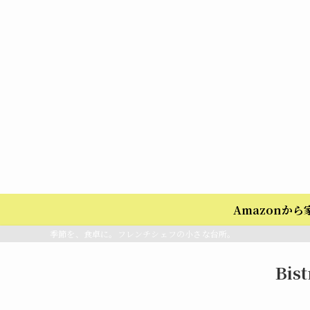
Amazonか
季節を、食卓に。フレンチシェフの小さな台所。
Bis