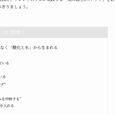
べきりましょう。
目次
はなく「酸化と水」から生まれる
ている
いる
プ”
みを中和する”
を入れる