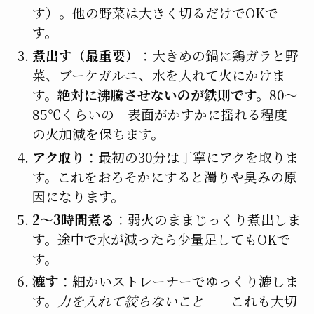
す）。他の野菜は大きく切るだけでOKで
す。
煮出す（最重要）
：大きめの鍋に鶏ガラと野
菜、ブーケガルニ、水を入れて火にかけま
す。
絶対に沸騰させないのが鉄則です。
80〜
85℃くらいの「表面がかすかに揺れる程度」
の火加減を保ちます。
アク取り
：最初の30分は丁寧にアクを取りま
す。これをおろそかにすると濁りや臭みの原
因になります。
2〜3時間煮る
：弱火のままじっくり煮出しま
す。途中で水が減ったら少量足してもOKで
す。
漉す
：細かいストレーナーでゆっくり漉しま
す。
力を入れて絞らないこと
──これも大切