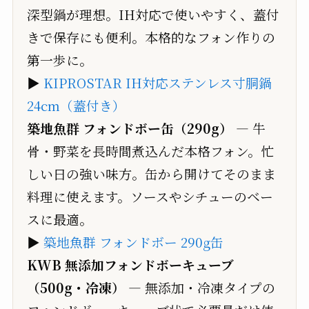
深型鍋が理想。IH対応で使いやすく、蓋付
きで保存にも便利。本格的なフォン作りの
第一歩に。
▶
KIPROSTAR IH対応ステンレス寸胴鍋
24cm（蓋付き）
築地魚群 フォンドボー缶（290g）
— 牛
骨・野菜を長時間煮込んだ本格フォン。忙
しい日の強い味方。缶から開けてそのまま
料理に使えます。ソースやシチューのベー
スに最適。
▶
築地魚群 フォンドボー 290g缶
KWB 無添加フォンドボーキューブ
（500g・冷凍）
— 無添加・冷凍タイプの