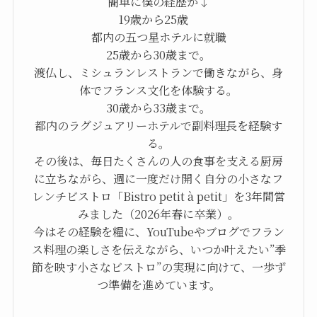
簡単に僕の経歴が↓
19歳から25歳
都内の五つ星ホテルに就職
25歳から30歳まで。
渡仏し、ミシュランレストランで働きながら、身
体でフランス文化を体験する。
30歳から33歳まで。
都内のラグジュアリーホテルで副料理長を経験す
る。
その後は、毎日たくさんの人の食事を支える厨房
に立ちながら、週に一度だけ開く自分の小さなフ
レンチビストロ「Bistro petit à petit」を3年間営
みました（2026年春に卒業）。
今はその経験を糧に、YouTubeやブログでフラン
ス料理の楽しさを伝えながら、いつか叶えたい”季
節を映す小さなビストロ”の実現に向けて、一歩ず
つ準備を進めています。