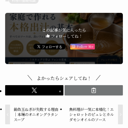
料理の基礎知識
この記事が気に入ったら
フォローしてね！
Follow Me
よかったらシェアしてね！
飴色玉ねぎが失敗する理由
魚料理が一気に本格化！エ
｜本場のオニオングラタン
シャロットのピュレとカル
スープ
ダモンオイルのソース