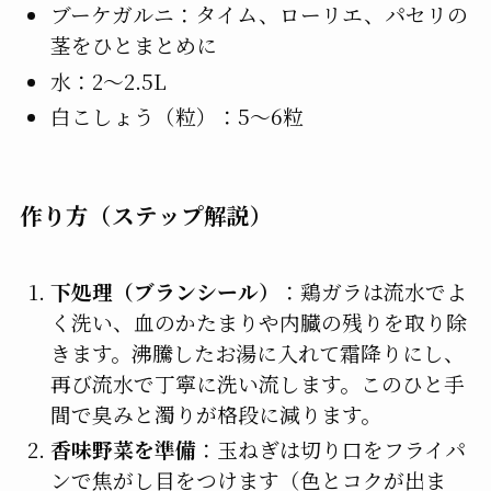
ブーケガルニ：タイム、ローリエ、パセリの
茎をひとまとめに
水：2〜2.5L
白こしょう（粒）：5〜6粒
作り方（ステップ解説）
下処理（ブランシール）
：鶏ガラは流水でよ
く洗い、血のかたまりや内臓の残りを取り除
きます。沸騰したお湯に入れて霜降りにし、
再び流水で丁寧に洗い流します。このひと手
間で臭みと濁りが格段に減ります。
香味野菜を準備
：玉ねぎは切り口をフライパ
ンで焦がし目をつけます（色とコクが出ま