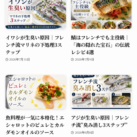
イワシが生臭い原因｜フレ
鯖はフレンチでも主役級｜
ンチ流マリネの下処理3ス
「海の隠れた宝石」の伝統
テップ
レシピ4選
2026年7月31日
2026年7月9日
魚料理が一気に本格化！エ
アジが生臭い原因｜フレン
シャロットのピュレとカル
チ流”臭み消し3ステップ”
ダモンオイルのソース
2026年6月8日