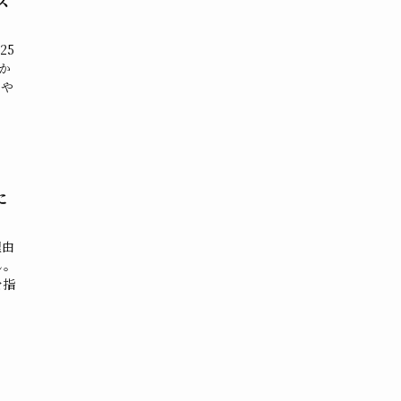
ス
25
か
さや
に
理由
ん。
を指