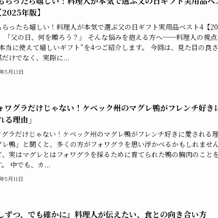
もらったら嬉しい！料理人が本気で選ぶ父の日ギフト実用品ベ
【2025年版】
もらったら嬉しい！料理人が本気で選ぶ父の日ギフト実用品ベスト4【20
】 「父の日、何を贈ろう？」 そんな悩みを抱える方へ──料理人の視点
“本当に使えて嬉しいギフト”を4つご紹介します。 今回は、見た目の良
だけでなく、実際に...
5年5月13日
ォワグラだけじゃない！ケベック州のマグレ鴨がフレンチ好き
れる理由」
ワグラだけじゃない！ケベック州のマグレ鴨がフレンチ好きに愛される
グレ鴨」と聞くと、多くの方がフォワグラを思い浮かべるかもしれませ
ど、実はマグレとはフォワグラを採るために育てられた鴨の胸肉のこと
。 中でも、カ...
5年5月11日
しずつ、でも確かに』料理人が伝えたい、食との向き合い方