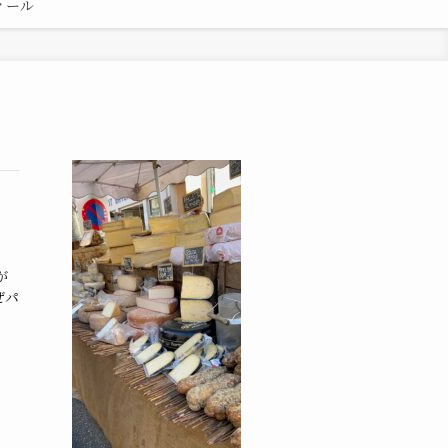
ィール
が
ぜパ