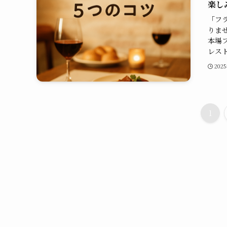
楽し
「フ
りま
本場
レスト
202
1