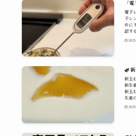
「電
電子
子レ
めに
認する
202
🌿
新玉
新生
新玉
生姜の
202