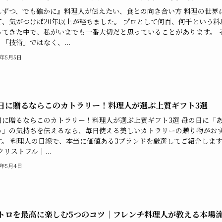
しずつ、でも確かに』料理人が伝えたい、食との向き合い方 料理の世界
て、気がつけば20年以上が経ちました。 プロとして何百、何千という料
ってきた中で、私がいまでも一番大切だと思っていることがあります。 
「技術」ではなく、...
5年5月5日
日に贈るならこのカトラリー！料理人が選ぶ上質ギフト3選
日に贈るならこのカトラリー！料理人が選ぶ上質ギフト3選 母の日に「
う」の気持ちを伝えるなら、毎日使える美しいカトラリーの贈り物がお
す。 料理人の目線で、本当に価値ある3ブランドを厳選してご紹介しま
. クリストフル｜...
5年5月4日
トロを最高に楽しむ5つのコツ｜フレンチ料理人が教える本場