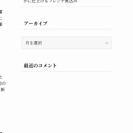
かに仕上げるフレンチ煮込み
電
じ
アーカイブ
確
ア
ー
カ
イ
最近のコメント
ブ
と
旬の
と新