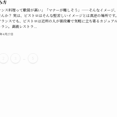
み方
ランス料理って敷居が高い」「マナーが難しそう」——そんなイメージ
せんか？ 実は、ビストロはそんな堅苦しいイメージとは真逆の場所です
フランスでも、ビストロは近所の人が普段着で気軽に立ち寄るカジュア
ラン。高級レストラ...
5年4月27日
2
3
...
5