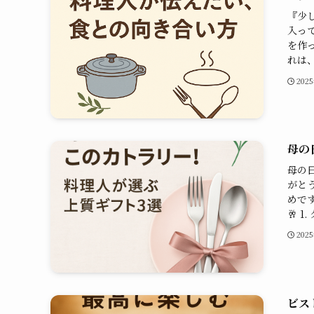
『少
入っ
を作
れは、
202
母の
母の
がと
めで
🥂 1
202
ビス