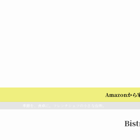
Amazonか
季節を、食卓に。フレンチシェフの小さな台所。
Bis