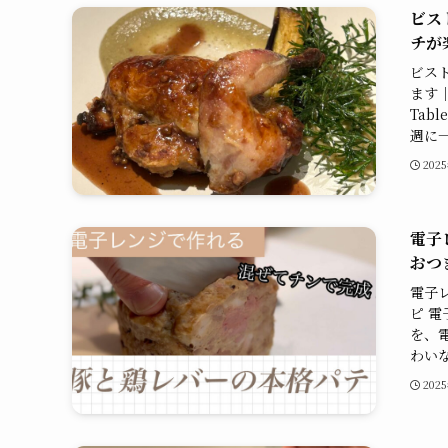
ビス
チが
ビスト
ます
Tab
週に一
202
電子
おつ
電子
ピ 
を、
わいな
202