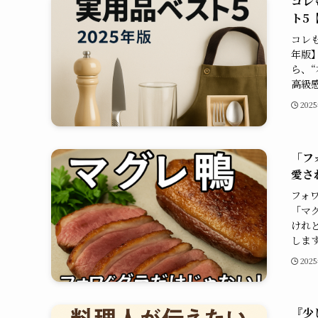
コレ
ト5
コレ
年版
ら、
高級感
202
「フ
愛さ
フォ
「マ
けれ
します
202
『少