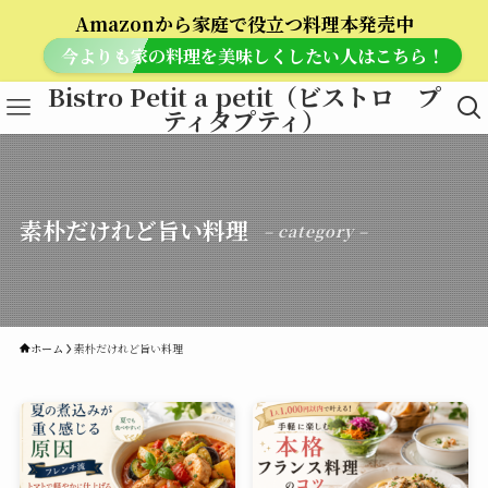
Amazonから家庭で役立つ料理本発売中
今よりも家の料理を美味しくしたい人はこちら！
Bistro Petit a petit（ビストロ プ
ティタプティ）
素朴だけれど旨い料理
– category –
ホーム
素朴だけれど旨い料理