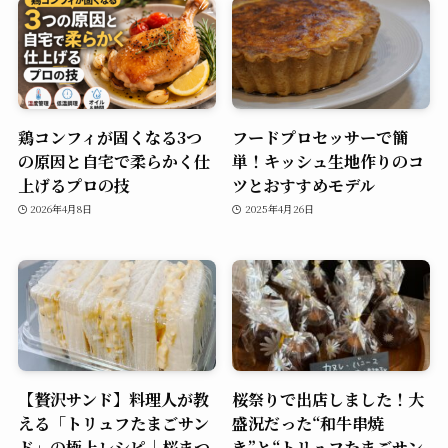
鶏コンフィが固くなる3つ
フードプロセッサーで簡
の原因と自宅で柔らかく仕
単！キッシュ生地作りのコ
上げるプロの技
ツとおすすめモデル
2026年4月8日
2025年4月26日
【贅沢サンド】料理人が教
桜祭りで出店しました！大
える「トリュフたまごサン
盛況だった“和牛串焼
ド」の極上レシピ｜桜まつ
き”と“トリュフたまごサン