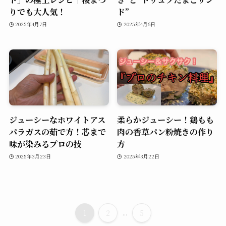
りでも大人気！
ド”
2025年4月7日
2025年4月6日
ジューシーなホワイトアス
柔らかジューシー！鶏もも
パラガスの茹で方！芯まで
肉の香草パン粉焼きの作り
味が染みるプロの技
方
2025年3月23日
2025年3月22日
1
2
...
5